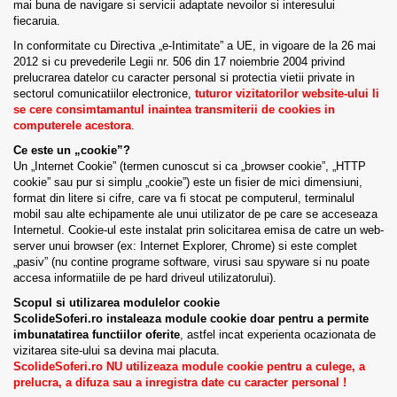
mai buna de navigare si servicii adaptate nevoilor si interesului
fiecaruia.
In conformitate cu Directiva „e-Intimitate” a UE, in vigoare de la 26 mai
2012 si cu prevederile Legii nr. 506 din 17 noiembrie 2004 privind
prelucrarea datelor cu caracter personal si protectia vietii private in
sectorul comunicatiilor electronice,
tuturor vizitatorilor website-ului li
se cere consimtamantul inaintea transmiterii de cookies in
computerele acestora
.
Ce este un „cookie”?
Un „Internet Cookie” (termen cunoscut si ca „browser cookie”, „HTTP
cookie” sau pur si simplu „cookie”) este un fisier de mici dimensiuni,
format din litere si cifre, care va fi stocat pe computerul, terminalul
mobil sau alte echipamente ale unui utilizator de pe care se acceseaza
Internetul. Cookie-ul este instalat prin solicitarea emisa de catre un web-
server unui browser (ex: Internet Explorer, Chrome) si este complet
„pasiv” (nu contine programe software, virusi sau spyware si nu poate
accesa informatiile de pe hard driveul utilizatorului).
Scopul si utilizarea modulelor cookie
ScolideSoferi.ro instaleaza module cookie doar pentru a permite
imbunatatirea functiilor oferite
, astfel incat experienta ocazionata de
vizitarea site-ului sa devina mai placuta.
ScolideSoferi.ro NU utilizeaza module cookie pentru a culege, a
prelucra, a difuza sau a inregistra date cu caracter personal !