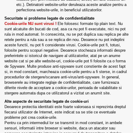
etc.). Detinatorii website-urilor deruleaza aceste analize pentru a
perfectiona website-urile, in beneficiul utilizatorilor.
Securitate si probleme legate de confidentialitate
Cookie-urile NU sunt virusi !
Ele folosesc formate tip plain text. Nu
sunt alcatuite din bucati de cod, asa ca nu pot fi executate, nici nu pot
rula in mod automat. In consecinta, nu se pot duplica sau replica pe alte
retele pentru a rula sau a se replica din nou. Deoarece nu pot indeplini
aceste functii, nu pot fi considerate virusi. Cookie-urile pot fi, totusi,
folosite pentru scopuri negative. Deoarece stocheaza informatii despre
preferintele si istoricul de navigare al utilizatorilor, atat pe un anume
website cat si pe alte website-uri, cookie-urile pot fi folosite ca o forma
de Spyware. Multe produse anti-spyware sunt constiente de acest fapt
si, in mod constant, marcheaza cookie-urile pentru a fi sterse, in cadrul
procedurilor de stergere/scanare anti-virus/anti-spyware. In general,
browserele au integrate reglaje de confidentialitate, care furnizeaza
diferite nivele de acceptare a cookie-urilor, perioada de valabilitate si
stergere automata dupa ce utilizatorul a vizitat un anumit site.
Alte aspecte de securitate legate de cookie-uri
Deoarece protectia identitatii este foarte valoroasa si reprezinta dreptul
fiecarui utilizator de Internet, este indicat sa se stie ce eventuale
probleme pot crea cookie-urile.
Pentru ca prin intermediul lor se transmit in mod constant, in ambele
sensuri, informatii intre browser si website, daca un atacator sau