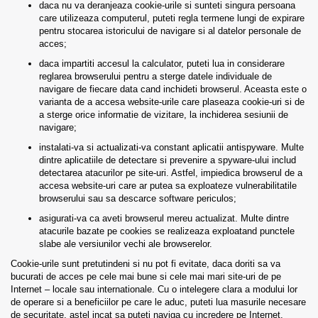
daca nu va deranjeaza cookie-urile si sunteti singura persoana
care utilizeaza computerul, puteti regla termene lungi de expirare
pentru stocarea istoricului de navigare si al datelor personale de
acces;
daca impartiti accesul la calculator, puteti lua in considerare
reglarea browserului pentru a sterge datele individuale de
navigare de fiecare data cand inchideti browserul. Aceasta este o
varianta de a accesa website-urile care plaseaza cookie-uri si de
a sterge orice informatie de vizitare, la inchiderea sesiunii de
navigare;
instalati-va si actualizati-va constant aplicatii antispyware. Multe
dintre aplicatiile de detectare si prevenire a spyware-ului includ
detectarea atacurilor pe site-uri. Astfel, impiedica browserul de a
accesa website-uri care ar putea sa exploateze vulnerabilitatile
browserului sau sa descarce software periculos;
asigurati-va ca aveti browserul mereu actualizat. Multe dintre
atacurile bazate pe cookies se realizeaza exploatand punctele
slabe ale versiunilor vechi ale browserelor.
Cookie-urile sunt pretutindeni si nu pot fi evitate, daca doriti sa va
bucurati de acces pe cele mai bune si cele mai mari site-uri de pe
Internet – locale sau internationale. Cu o intelegere clara a modului lor
de operare si a beneficiilor pe care le aduc, puteti lua masurile necesare
de securitate, astel incat sa puteti naviga cu incredere pe Internet.