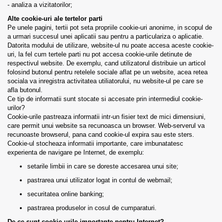
- analiza a vizitatorilor;
Alte cookie-uri ale tertelor parti
Pe unele pagini, tertii pot seta propriile cookie-uri anonime, in scopul de
a urmari succesul unei aplicatii sau pentru a particulariza o aplicatie.
Datorita modului de utilizare, website-ul nu poate accesa aceste cookie-
uri, la fel cum tertele parti nu pot accesa cookie-urile detinute de
respectivul website. De exemplu, cand utilizatorul distribuie un articol
folosind butonul pentru retelele sociale aflat pe un website, acea retea
sociala va inregistra activitatea utiliatorului, nu website-ul pe care se
afla butonul.
Ce tip de informatii sunt stocate si accesate prin intermediul cookie-
urilor?
Cookie-urile pastreaza informatii intr-un fisier text de mici dimensiuni,
care permit unui website sa recunoasca un browser. Web-serverul va
recunoaste browserul, pana cand cookie-ul expira sau este sters.
Cookie-ul stocheaza informatii importante, care imbunatatesc
experienta de navigare pe Internet, de exemplu:
setarile limbii in care se doreste accesarea unui site;
pastrarea unui utilizator logat in contul de webmail;
securitatea online banking;
pastrarea produselor in cosul de cumparaturi.
De ce sunt cookie-urile importante pentru Internet?