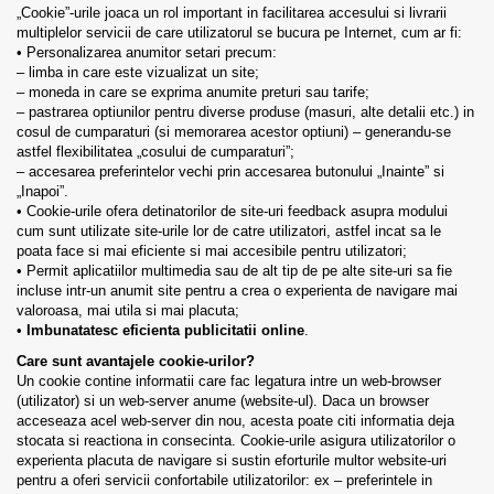
„Cookie”-urile joaca un rol important in facilitarea accesului si livrarii
multiplelor servicii de care utilizatorul se bucura pe Internet, cum ar fi:
• Personalizarea anumitor setari precum:
– limba in care este vizualizat un site;
– moneda in care se exprima anumite preturi sau tarife;
– pastrarea optiunilor pentru diverse produse (masuri, alte detalii etc.) in
cosul de cumparaturi (si memorarea acestor optiuni) – generandu-se
astfel flexibilitatea „cosului de cumparaturi”;
– accesarea preferintelor vechi prin accesarea butonului „Inainte” si
„Inapoi”.
• Cookie-urile ofera detinatorilor de site-uri feedback asupra modului
cum sunt utilizate site-urile lor de catre utilizatori, astfel incat sa le
poata face si mai eficiente si mai accesibile pentru utilizatori;
• Permit aplicatiilor multimedia sau de alt tip de pe alte site-uri sa fie
incluse intr-un anumit site pentru a crea o experienta de navigare mai
valoroasa, mai utila si mai placuta;
•
Imbunatatesc eficienta publicitatii online
.
Care sunt avantajele cookie-urilor?
Un cookie contine informatii care fac legatura intre un web-browser
(utilizator) si un web-server anume (website-ul). Daca un browser
acceseaza acel web-server din nou, acesta poate citi informatia deja
stocata si reactiona in consecinta. Cookie-urile asigura utilizatorilor o
experienta placuta de navigare si sustin eforturile multor website-uri
pentru a oferi servicii confortabile utilizatorilor: ex – preferintele in